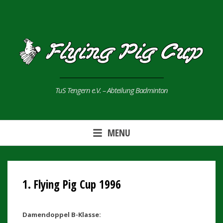
Skip
to
content
TuS Tengern e.V. – Abteilung Badminton
MENU
1. Flying Pig Cup 1996
Damendoppel B-Klasse: